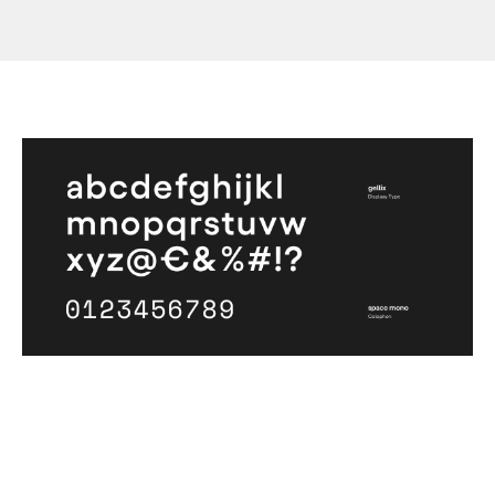
Media error: Format(s) not supported or
source(s) not found
Download File: https://juliepotvin.com/wp-
content/uploads/2023/03/formes_animation_HD.mp4