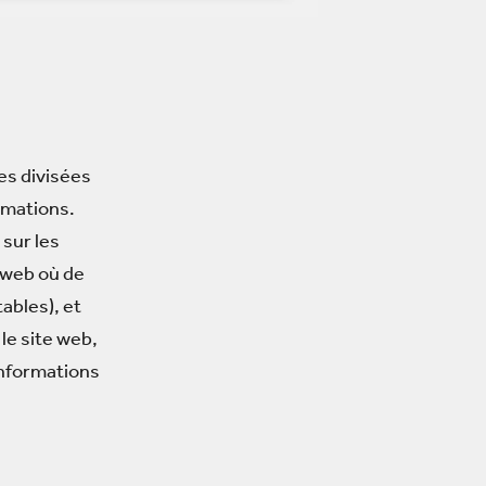
es divisées
ormations.
 sur les
 web où de
ables), et
 le site web,
 informations