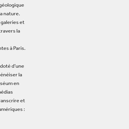
, géologique
la nature.
 galeries et
travers la
tes à Paris.
 doté d’une
généiser la
Muséum en
médias
anscrire et
umériques :