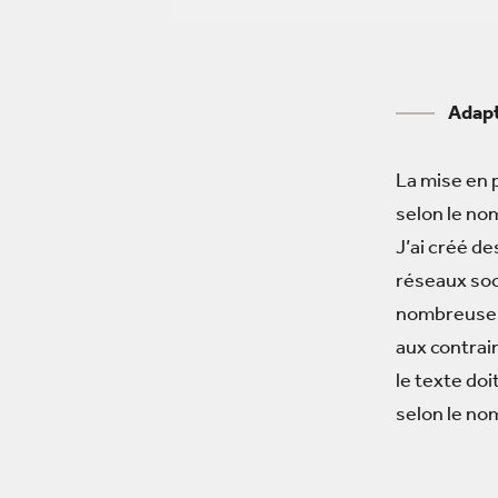
––––
Adapta
La mise en 
selon le nom
J’ai créé de
réseaux soc
nombreuses 
aux contrain
le texte doi
selon le no