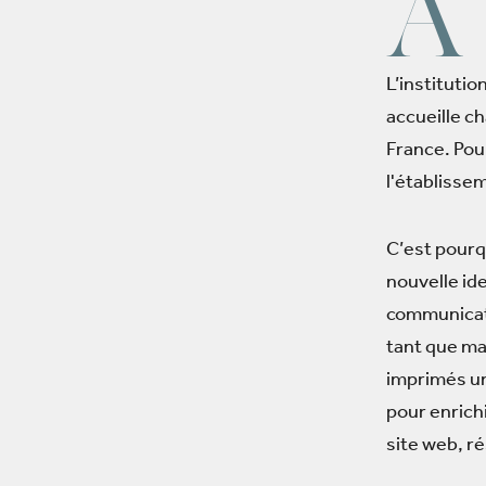
À
L’institutio
accueille ch
France. Pou
l'établissem
C’est pourq
nouvelle ide
communicati
tant que ma
imprimés un
pour enrich
site web, r